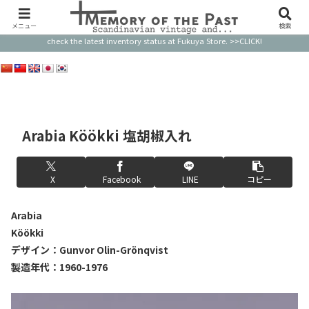
このサイトの品物のほとんどはすでに売り切れです。最新の在庫状況はFukuya Storeで
ご確認ください。 Most of the items on this website are already sold out. Please
メニュー
検索
check the latest inventory status at Fukuya Store. >>CLICK!
Arabia Köökki 塩胡椒入れ
X
Facebook
LINE
コピー
Arabia
Köökki
デザイン：Gunvor Olin-Grönqvist
製造年代：1960-1976