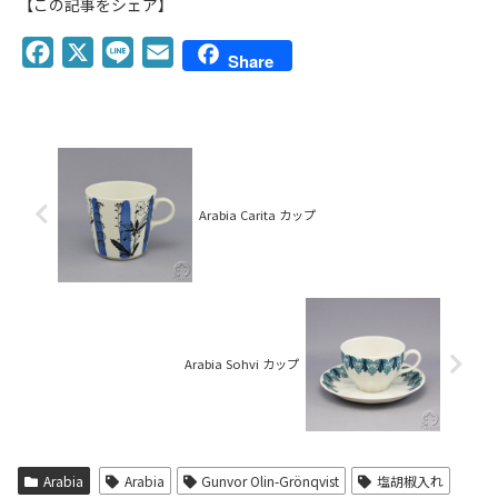
【この記事をシェア】
F
X
L
E
Share
a
i
m
c
n
a
e
e
i
b
l
o
Arabia Carita カップ
o
k
Arabia Sohvi カップ
Arabia
Arabia
Gunvor Olin-Grönqvist
塩胡椒入れ