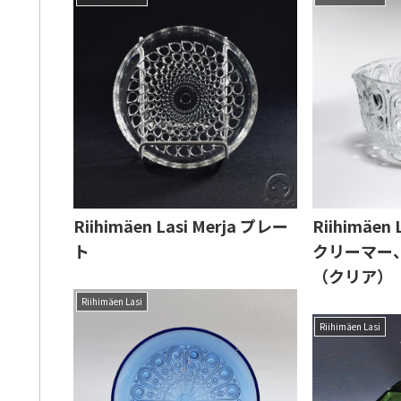
Riihimäen Lasi Merja プレー
Riihimäen 
ト
クリーマー
（クリア）
Riihimäen Lasi
Riihimäen Lasi