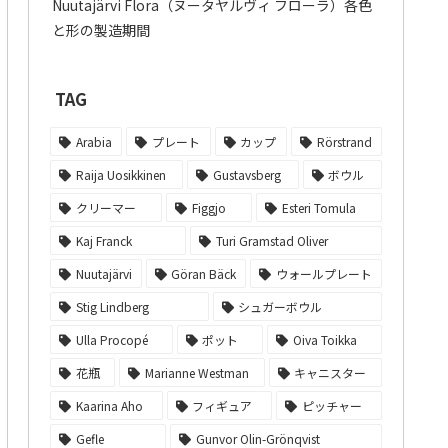
Nuutajärvi Flora（ヌータヤルヴィ フローラ）各色
と形の製造期間
TAG
Arabia
プレート
カップ
Rörstrand
Raija Uosikkinen
Gustavsberg
ボウル
クリーマー
Figgjo
Esteri Tomula
Kaj Franck
Turi Gramstad Oliver
Nuutajärvi
Göran Bäck
ウォールプレート
Stig Lindberg
シュガーボウル
Ulla Procopé
ポット
Oiva Toikka
花瓶
Marianne Westman
キャニスター
Kaarina Aho
フィギュア
ピッチャー
Gefle
Gunvor Olin-Grönqvist