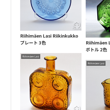
Riihimäen Lasi Riikinkukko
プレート 3色
Riihimäen L
ボトル 2色
Riihimäen Lasi
Riihimäen Lasi