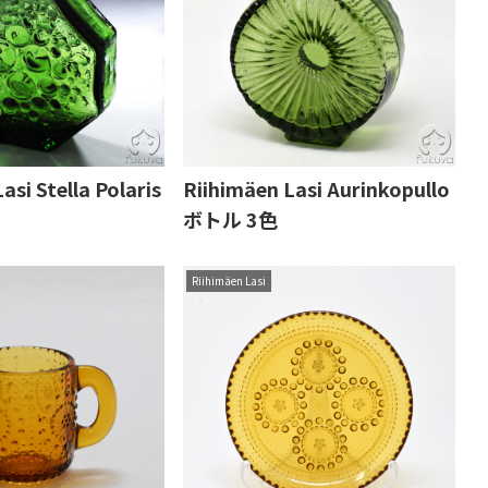
asi Stella Polaris
Riihimäen Lasi Aurinkopullo
ボトル 3色
Riihimäen Lasi