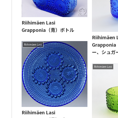
Riihimäen Lasi
Grapponia（青）ボトル
Riihimäen 
Grappon
Riihimäen Lasi
ー、シュガ
Riihimäen Lasi
Riihimäen Lasi