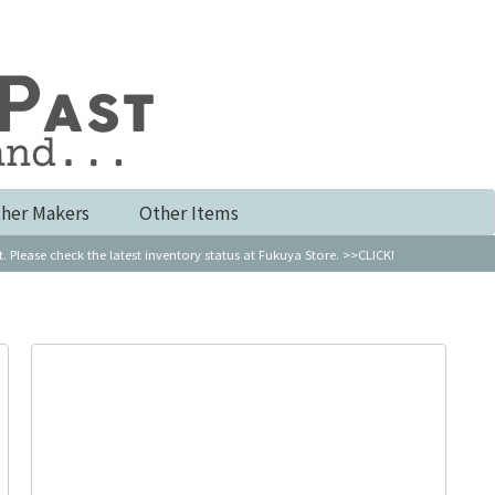
her Makers
Other Items
k the latest inventory status at Fukuya Store. >>CLICK!