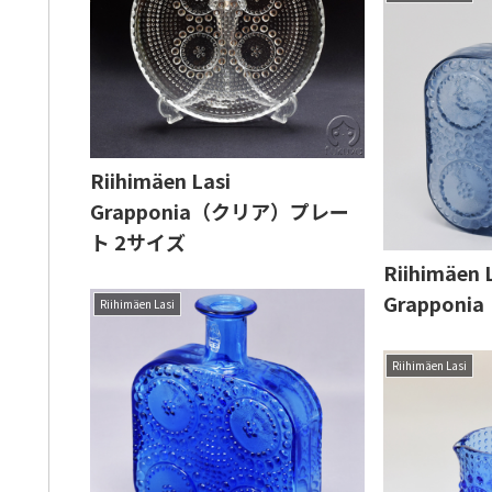
Riihimäen Lasi
Grapponia（クリア）プレー
ト 2サイズ
Riihimäen 
Grappon
Riihimäen Lasi
Riihimäen Lasi