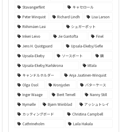
Stavangerflint
キャセロール
Peter Winquist
Richard Lindh
Lisa Larson
Riihimäen Lasi
シュガーポット
Inkeri Leivo
Jie Gantofta
Finel
Jens H. Quistgaard
Upsala-Ekeby/Gefle
Upsala-Ekeby
ソースボート
鍋
Upsala-Ekeby/Karlskrona
Iittala
キャンドルホルダー
Anja Jaatinen-Winquist
Olga Osol
Kronjyden
バターケース
Inger Waage
Berit Ternell
Nanny Still
Nymølle
Bjørn Wiinblad
アッシュトレイ
カッティングボード
Christina Campbell
Cathrineholm
Laila Hakala