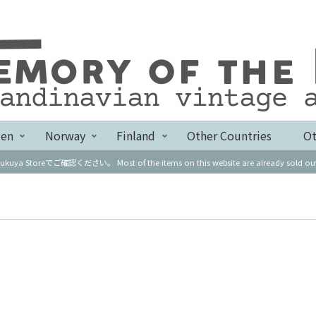
en
Norway
Finland
Other Countries
Ot
Most of the items on this website are already sold out. Please chec