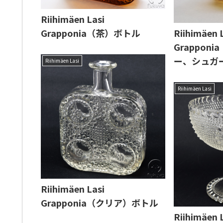
Riihimäen Lasi
Grapponia（茶）ボトル
Riihimäen 
Grappon
ー、シュガ
Riihimäen Lasi
Riihimäen Lasi
Riihimäen Lasi
Grapponia（クリア）ボトル
Riihimäen 