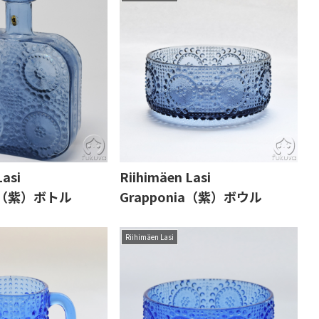
Lasi
Riihimäen Lasi
ia（紫）ボトル
Grapponia（紫）ボウル
Riihimäen Lasi