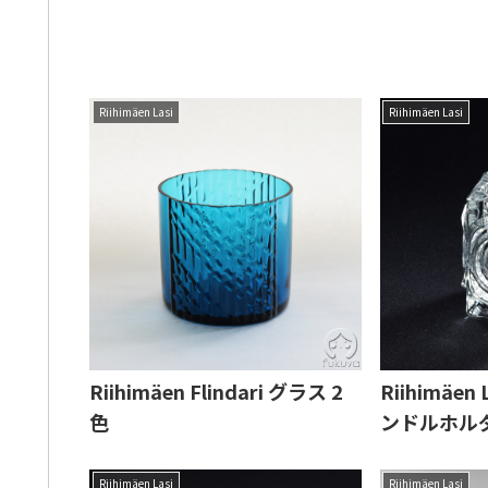
Riihimäen Lasi
Riihimäen Lasi
Riihimäen Flindari グラス 2
Riihimäen 
色
ンドルホル
Riihimäen Lasi
Riihimäen Lasi