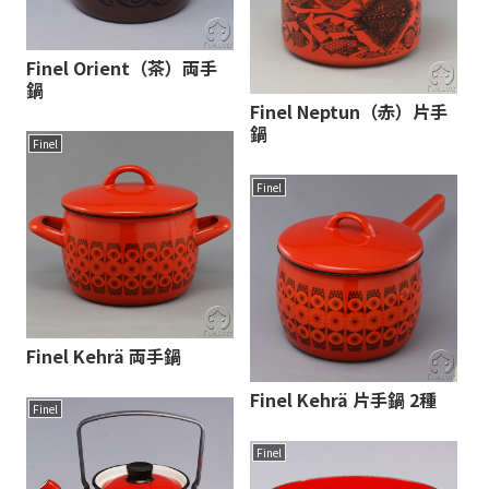
Finel Orient（茶）両手
鍋
Finel Neptun（赤）片手
鍋
Finel
Finel
Finel Kehrä 両手鍋
Finel Kehrä 片手鍋 2種
Finel
Finel