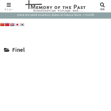
このサイトの品物のほとんどはすでに売り切れです。最新の在庫状況はFukuya Storeで
ご確認ください。 Most of the items on this website are already sold out. Please
メニュー
検索
check the latest inventory status at Fukuya Store. >>CLICK!
Finel