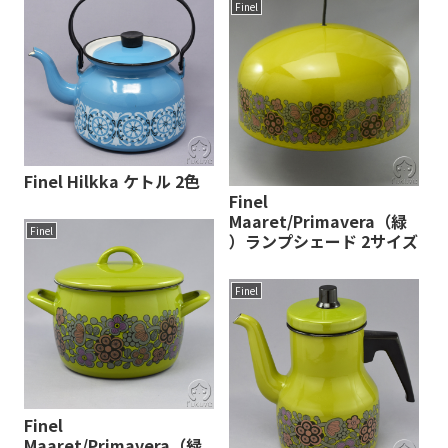
Finel
Finel Hilkka ケトル 2色
Finel
Maaret/Primavera（緑
Finel
）ランプシェード 2サイズ
Finel
Finel
Maaret/Primavera（緑