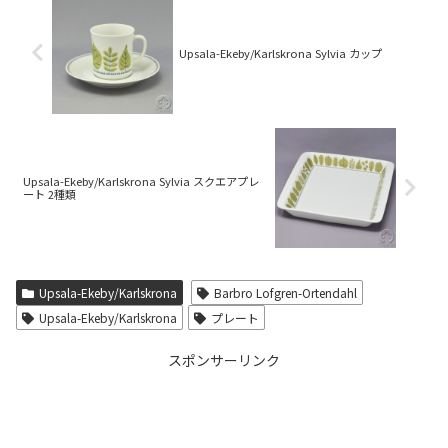
b
l
o
Upsala-Ekeby/Karlskrona Sylvia カップ
o
k
Upsala-Ekeby/Karlskrona Sylvia スクエアプレ
ート 2種類
Upsala-Ekeby/Karlskrona
Barbro Lofgren-Ortendahl
Upsala-Ekeby/Karlskrona
プレート
スポンサーリンク