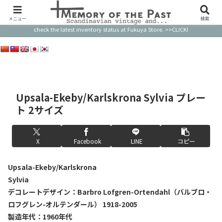
このサイトの品物のほとんどはすでに売り切れです。最新の在庫状況はFukuya Storeで
ご確認ください。 Most of the items on this website are already sold out. Please
メニュー
検索
check the latest inventory status at Fukuya Store. >>CLICK!
Upsala-Ekeby/Karlskrona Sylvia プレー
ト 2サイズ
X
Facebook
LINE
コピー
Upsala-Ekeby/Karlskrona
Sylvia
デコレートデザイン：Barbro Lofgren-Ortendahl（バルブロ・
ロフグレン-オルテンダール） 1918-2005
製造年代：1960年代