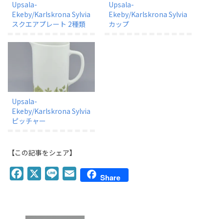
Upsala-
Upsala-
Ekeby/Karlskrona Sylvia
Ekeby/Karlskrona Sylvia
スクエアプレート 2種類
カップ
Upsala-
Ekeby/Karlskrona Sylvia
ピッチャー
【この記事をシェア】
F
X
L
E
Share
a
i
m
c
n
a
e
e
i