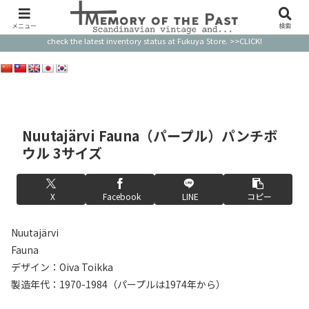
このサイトの品物のほとんどはすでに売り切れです。最新の在庫状況はFukuya Storeで
ご確認ください。 Most of the items on this website are already sold out. Please
メニュー
検索
check the latest inventory status at Fukuya Store. >>CLICK!
Nuutajärvi Fauna（パープル）パンチボ
ウル 3サイズ
X
Facebook
LINE
コピー
Nuutajärvi
Fauna
デザイン：Oiva Toikka
製造年代：1970-1984（パープルは1974年から）