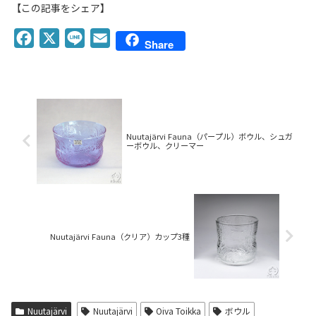
【この記事をシェア】
F
X
L
E
Share
a
i
m
c
n
a
e
e
i
b
l
o
Nuutajärvi Fauna（パープル）ボウル、シュガ
ーボウル、クリーマー
o
k
Nuutajärvi Fauna（クリア）カップ3種
Nuutajärvi
Nuutajärvi
Oiva Toikka
ボウル